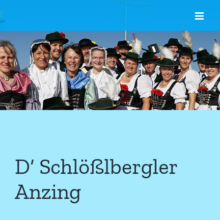
Zum
Inhalt
springen
D‘ Schlößlbergler
Anzing